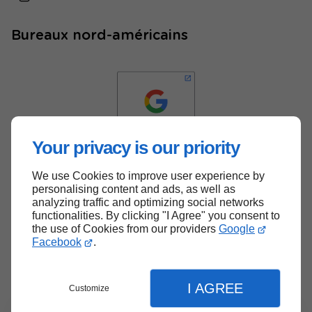
Bureaux nord-américains
Your privacy is our priority
We use Cookies to improve user experience by
Haut de page
personalising content and ads, as well as
analyzing traffic and optimizing social networks
functionalities. By clicking "I Agree" you consent to
the use of Cookies from our providers
Google
Facebook
.
I AGREE
Customize
Menu
Contact
Soumission