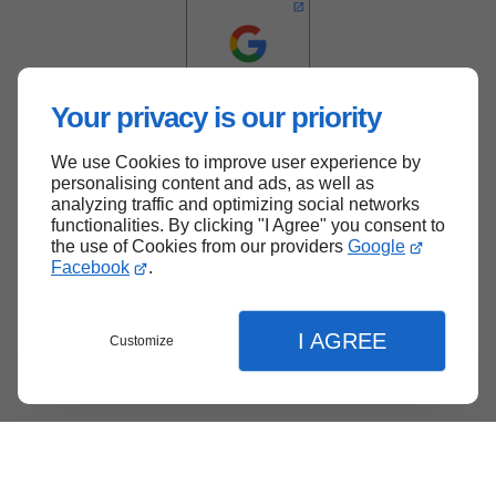
Your privacy is our priority
We use Cookies to improve user experience by
Haut de page
personalising content and ads, as well as
analyzing traffic and optimizing social networks
functionalities. By clicking "I Agree" you consent to
the use of Cookies from our providers
Google
Facebook
.
I AGREE
Customize
Menu
Contact
Soumission