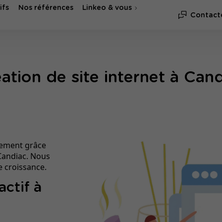
ifs
Nos références
Linkeo & vous
Contact
ation de site internet à Can
acement grâce
 Candiac. Nous
 croissance.
ctif à