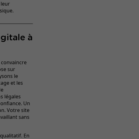
 leur
sique.
gitale à
s convaincre
ose sur
ysons le
cage et les
de
ns légales
 confiance. Un
ion. Votre
site
vaillant sans
qualitatif. En