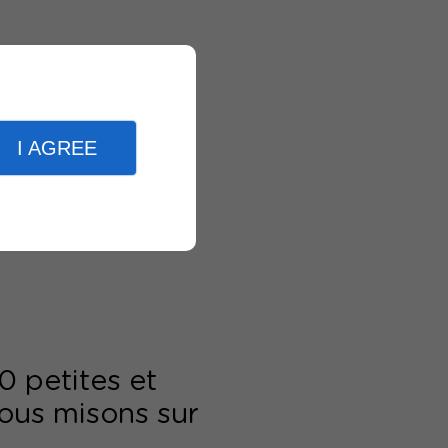
I AGREE
0 petites et
ous misons sur