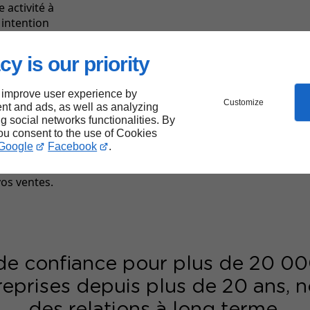
 activité à
 intention
du volume
cts qualifiés.
cy is our priority
nsparents
 de contact.
 improve user experience by
Customize
nt and ads, as well as analyzing
 ciblé et
ng social networks functionalities. By
ital
en chiffre
you consent to the use of Cookies
Google
Facebook
.
net à Candiac
os ventes.
de confiance pour plus de 20 00
eprises depuis plus de 20 ans, n