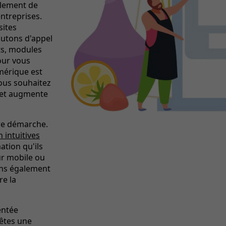
ulement de
entreprises.
sites
utons d'appel
nts, modules
our vous
mérique est
vous souhaitez
d et augmente
tre démarche.
 intuitives
ation qu'ils
ur mobile ou
sons également
re la
entée
 êtes une